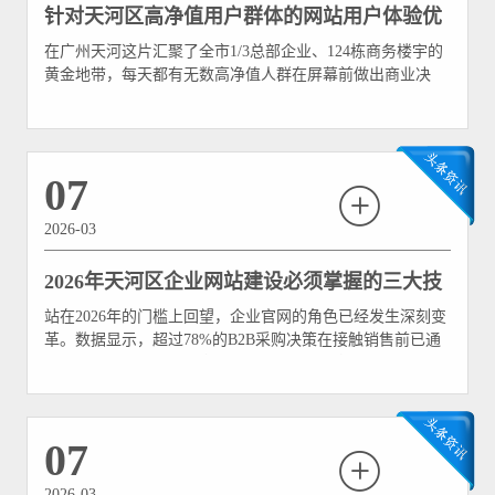
针对天河区高净值用户群体的网站用户体验优
在广州天河这片汇聚了全市1/3总部企业、124栋商务楼宇的
化指南
黄金地带，每天都有无数高净值人群在屏幕前做出商业决
策。他们30出头、学历顶尖、收入最高，是金融+科技两大
“造富”领域的核心玩家，对精致生活的追求深入骨髓。当这
样一群“人生赢家”访问你的企业官网时，他们的期待绝不仅
仅是“能用”——而是“值得”。数据显示
07
2026-03
2026年天河区企业网站建设必须掌握的三大技
站在2026年的门槛上回望，企业官网的角色已经发生深刻变
术趋势
革。数据显示，超过78%的B2B采购决策在接触销售前已通
过企业官网完成初步信息筛选，官网体验直接影响63%的最
终合作意向 。对于身处广州天河这片创新热土的企业而
言，网站早已不是一张静态的“电子名片”，而是集品牌展
示、客户触达、交易转化于一体的数字引擎。
07
2026-03