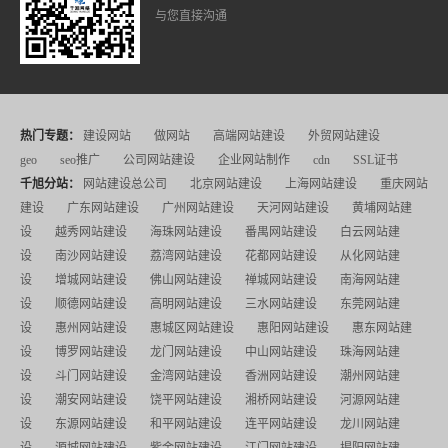
与您直接沟通
热门专题：
建设网站
做网站
高端网站建设
外贸网站建设
geo
seo推广
公司网站建设
企业网站制作
cdn
SSL证书
千旭分站：
网站建设总公司
北京网站建设
上海网站建设
重庆网站
建设
广东网站建设
广州网站建设
天河网站建设
黄埔网站建
设
越秀网站建设
海珠网站建设
番禺网站建设
白云网站建
设
南沙网站建设
荔湾网站建设
花都网站建设
从化网站建
设
增城网站建设
佛山网站建设
禅城网站建设
南海网站建
设
顺德网站建设
高明网站建设
三水网站建设
东莞网站建
设
惠州网站建设
惠城区网站建设
惠阳网站建设
惠东网站建
设
博罗网站建设
龙门网站建设
中山网站建设
珠海网站建
设
斗门网站建设
金湾网站建设
香洲网站建设
潮州网站建
设
潮安网站建设
饶平网站建设
湘桥网站建设
河源网站建
设
东源网站建设
和平网站建设
连平网站建设
龙川网站建
设
源城网站建设
紫金网站建设
江门网站建设
揭阳网站建