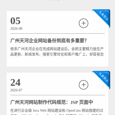
05
2026-08
广州天河企业网站备份到底有多重要？
很多广州天河企业在完成网站建设后，会把主要精力放在产
品更新、新闻发布、搜索引擎优化和客户推广上，却容易忽
略网站备份。部分企业认为，网站已经稳定运行多年，服务
器也没有出现过问题，因此没有必要经常备份。还有一些企
业虽然做过备份，但只是偶尔把网站文件复制到服务器的某
个文件夹中，并没有检查备份是否完整，更没有测试过能否
24
正常恢复。
2026-07
广州天河网站制作代码规范：JSP 页面中
在进行企业级 Java Web 网站建设和 OpenCms 网站搭建的过
JSTL 标签库的高效实战指南