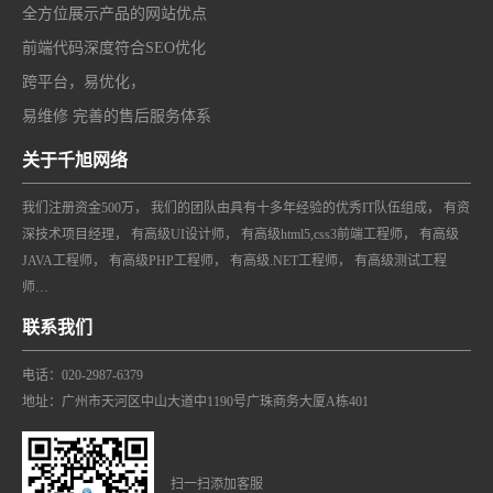
全方位展示产品的网站优点
前端代码深度符合SEO优化
跨平台，易优化，
易维修 完善的售后服务体系
关于千旭网络
我们注册资金500万， 我们的团队由具有十多年经验的优秀IT队伍组成， 有资
深技术项目经理， 有高级UI设计师， 有高级html5,css3前端工程师， 有高级
JAVA工程师， 有高级PHP工程师， 有高级.NET工程师， 有高级测试工程
师…
联系我们
电话：020-2987-6379
地址：广州市天河区中山大道中1190号广珠商务大厦A栋401
扫一扫添加客服