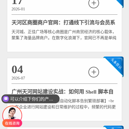
17
2026-01
天河区商圈商户官网：打通线下引流与会员系
天河城、正佳广场等核心商圈是广州商贸经济的核心载体，
统的实操策略
聚集了海量品牌商户。在数字化浪潮下，官网已不再是单纯
的品牌展示窗口，更是连接线上流量与线下门店、沉淀会员
资产的关键枢纽。对于天河区商圈商户而言，如何通过官网
有效对接线下门店引流与会员系统，实现“线上引流-线下消
费-会员沉淀”的闭环，成为提升竞争力的核心命题
04
2026-07
广州天河网站建设实战：如何用 Shell 脚本自
可以介绍下你们的产品么
【引言：效率决定成败，用自动化脚本告别繁琐部署】<br
动化部署 Java Web 项目
/>在企业进行网站建设和日常维护的过程中，频繁的代码更
新与版本发布是家常便饭。如果每次更新都需要手动上传
war 包、手动重启 Tomca