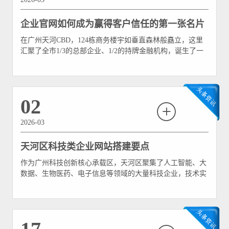
企业官网如何成为赢得客户信任的第一张名片
在广州天河CBD，124栋商务楼宇如垂直森林般矗立，这里
汇聚了全市1/3的总部企业、1/2的持牌金融机构，诞生了一
座座“亿元楼”。在这片寸土寸金的黄金地带，企业间的竞争
早已超越物理空间的较量，延伸至数字世界的博弈。当潜在
客户在百度搜索、行业资讯或朋友圈里第一次看到你的企业
时，官网就是那张递出去的“数字名片”。
02
2026-03
天河区科技类企业网站搭建要点
作为广州科技创新核心承载区，天河区聚集了人工智能、大
数据、生物医药、电子信息等领域的大量科技企业，技术实
力是企业核心竞争力的核心体现。官网作为企业对外展示的
核心窗口，如何通过科学的案例库搭建与产品演示功能开
发，让技术实力“看得见、读得懂、可感知”，成为天河区科
技企业吸引客户、对接合作的关键。不同于传统企业的品牌
展示