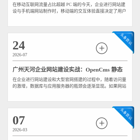
在移动互联网流量占比超越 PC 端的今天，企业进行网站建
（Swipe）事件的原生 JS 实现
设与手机端网站制作时，移动端的交互体验直接决定了用户
的留存率与转化率。传统的点击（Click）操作在手机端不仅
存在延迟，且无法满足横滑轮播图、滑动侧边栏、卡片手势
切换等现代移动端交互需求。
24
2026-07
广州天河企业网站建设实战：OpenCms 静态
在企业进行网站建设和大型官网搭建的过程中，随着访问量
文件导出机制与提速原理
的激增，数据库与应用服务器的瓶颈会逐渐显现。如果网站
每次受访都需要实时查询数据库并动态渲染页面，不仅会导
致服务器 CPU 跑满，更会导致页面加载缓慢，严重损害用
户体验，并降低百度等搜索引擎对站点的评估分值。
07
2026-03