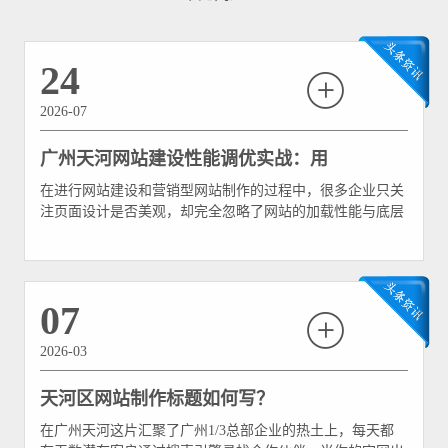
24
2026-07
广州天河网站建设性能调优实战：用
在进行网站建设和营销型网站制作的过程中，很多企业只关
Lighthouse 提高网站得分与 SEO 排名
注页面设计是否美观，却完全忽略了网站的加载性能与底层
代码规范。事实上，谷歌、百度等搜索引擎已经将网页的加
载速度（如首屏渲染时间、最大内容绘制 LCP）和移动端体
验作为决定 SEO 搜索排名的硬性指标。
07
2026-03
天河区网站制作标题如何写？
在广州天河这片汇聚了广州1/3总部企业的热土上，每天都