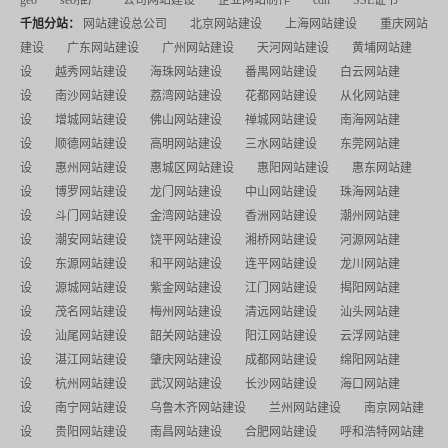
千旭分站：
网站建设总公司
北京网站建设
上海网站建设
重庆网站
建设
广东网站建设
广州网站建设
天河网站建设
黄埔网站建
设
越秀网站建设
海珠网站建设
番禺网站建设
白云网站建
设
南沙网站建设
荔湾网站建设
花都网站建设
从化网站建
设
增城网站建设
佛山网站建设
禅城网站建设
南海网站建
设
顺德网站建设
高明网站建设
三水网站建设
东莞网站建
设
惠州网站建设
惠城区网站建设
惠阳网站建设
惠东网站建
设
博罗网站建设
龙门网站建设
中山网站建设
珠海网站建
设
斗门网站建设
金湾网站建设
香洲网站建设
潮州网站建
设
潮安网站建设
饶平网站建设
湘桥网站建设
河源网站建
设
东源网站建设
和平网站建设
连平网站建设
龙川网站建
设
源城网站建设
紫金网站建设
江门网站建设
揭阳网站建
设
茂名网站建设
梅州网站建设
清远网站建设
汕头网站建
设
汕尾网站建设
韶关网站建设
阳江网站建设
云浮网站建
设
湛江网站建设
肇庆网站建设
成都网站建设
绵阳网站建
设
杭州网站建设
武汉网站建设
长沙网站建设
海口网站建
设
南宁网站建设
乌鲁木齐网站建设
兰州网站建设
南京网站建
设
贵阳网站建设
南昌网站建设
合肥网站建设
呼和浩特网站建