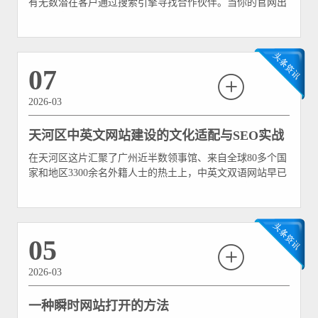
有无数潜在客户通过搜索引擎寻找合作伙伴。当你的官网出
现在搜索结果中时，决定用户是否点击的第一道关卡，正是
那短短几十个字的标题（Title）、描述（Description）和关
键词（Keywords）——即TDK三件套。数据显示，78%的
B2B采购决策
07
2026-03
天河区中英文网站建设的文化适配与SEO实战
在天河区这片汇聚了广州近半数领事馆、来自全球80多个国
技巧
家和地区3300余名外籍人士的热土上，中英文双语网站早已
不是“可选项”，而是融入国际商务环境的“标配”。然而，许
多企业投入重金建成的双语网站，要么英文版流量寥寥、收
录堪忧，要么因表达生硬让外籍用户“看不懂、信不过”。数
据显示，天河区现有双语网站中
05
2026-03
一种瞬时网站打开的方法