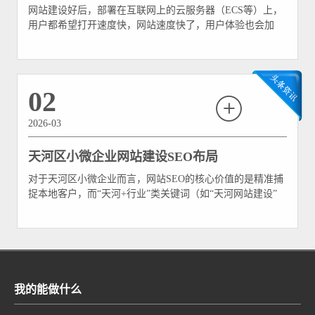
网站建设好后，部署在互联网上的云服务器（ECS等）上，
用户都希望打开速度快，网站速度快了，用户体验也会加
分。 这里我们使用静态网页和动态网页完全分离的技术。
一般情况下用户访问部署在云服务器上的网站，得到用户请
求，网站会去访问数据库，还会去访问运行Web 应用的程序
如Tomcat ,但是如果我们把Web应用的动态网页转化为静态
02
html网页
2026-03
天河区小微企业网站建设SEO布局
对于天河区小微企业而言，网站SEO的核心价值的是精准捕
捉本地客户，而“天河+行业”类关键词（如“天河网站建设”
“天河美妆批发”“天河数码维修”）正是连接企业与本地目标
客户的关键纽带。这类关键词搜索量精准、竞争度适中，无
需投入高额推广费用，就能帮助小微企业在区域市场中脱颖
而出。但多数天河区小微企业在网站建设中
我的能做什么