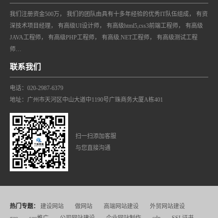
我们注册资金500万， 我们的团队由具有十多年经验的优秀IT队伍组成， 有资
深技术项目经理， 有高级UI设计师， 有高级html5,css3前端工程师， 有高级
JAVA工程师， 有高级PHP工程师， 有高级.NET工程师， 有高级测试工程
师…
联系我们
电话：020-2987-6379
地址：广州市天河区中山大道中1190号广珠商务大厦A栋401
扫一扫添加客服
与您直接沟通
热门专题：
建设网站
做网站
高端网站建设
外贸网站建设
geo
seo推广
公司网站建设
企业网站制作
cdn
SSL证书